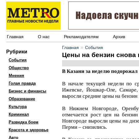
Главная
О нас
Рекламодателям
Архив
»
Главная
События
Рубрики
Цены на бензин снова
События
Общество
В Казани за неделю подорожал 
Мнения
В начале текущей недели по с
Голая правда
Ижевске, Йошкар-Оле, Самаре,
Бизнес и финансы
выросли средние цены на бензин 
Образование
Культура
В Нижнем Новгороде, Оренбу
отмечается рост цен на бензи
Криминал
Новгороде выросли цены на дизе
Разведка боем
Перми – снизились.
Красота и здоровье
Авто