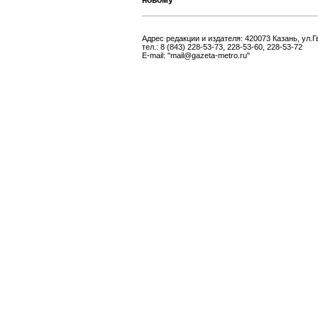
новому
Адрес редакции и издателя: 420073 Казань, ул.Г
тел.: 8 (843) 228-53-73, 228-53-60, 228-53-72
E-mail: "mail@gazeta-metro.ru"