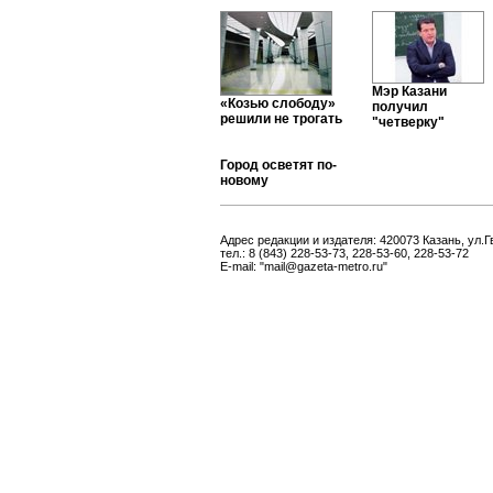
Мэр Казани
«Козью слободу»
получил
решили не трогать
"четверку"
Город осветят по-
новому
Адрес редакции и издателя: 420073 Казань, ул.Г
тел.: 8 (843) 228-53-73, 228-53-60, 228-53-72
E-mail: "mail@gazeta-metro.ru"