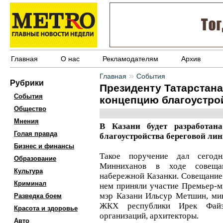
Главная
О нас
Рекламодателям
Архив
»
Главная
События
Рубрики
Президенту Татарстана
События
концепцию благоустро
Общество
Мнения
В Казани будет разработан
Голая правда
благоустройства береговой лин
Бизнес и финансы
Такое поручение дал сегодн
Образование
Минниханов в ходе совеща
Культура
набережной Казанки. Совещание 
Криминал
нем приняли участие Премьер-м
мэр Казани Ильсур Метшин, мин
Разведка боем
ЖКХ республики Ирек Файзу
Красота и здоровье
организаций, архитекторы.
Авто