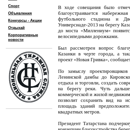
Спорт
В ходе совещания было отмеч
благоустраивается набережна
Объявления
футбольного стадиона и Д
Конкурсы - Акции
Универсиаде-2013 на берегу Каз
Отдыхай
до моста «Миллениум» появитс
Корпоративные
велосипедными дорожками.
новости
Был рассмотрен вопрос благо
Казанки в черте города, а та
проект «Новая Гривка», сообщает
По замыслу проектировщиков
Ленинской дамбы до Кировско
отдыха и торговли, создать сов
на берегу реки. Чуть дальше
коммерческой и жилой недвижимо
позволит сохранить вид на и
площадь зданий предположите
квадратных метров.
Президент Татарстана подчеркн
концепции благоустройства берег