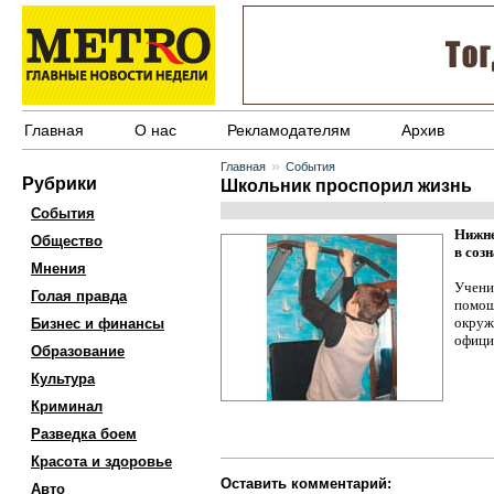
Главная
О нас
Рекламодателям
Архив
»
Главная
События
Рубрики
Школьник проспорил жизнь
События
Нижне
Общество
в созн
Мнения
Учени
Голая правда
помощ
окруж
Бизнес и финансы
офици
Образование
Культура
Криминал
Разведка боем
Красота и здоровье
Оставить комментарий:
Авто