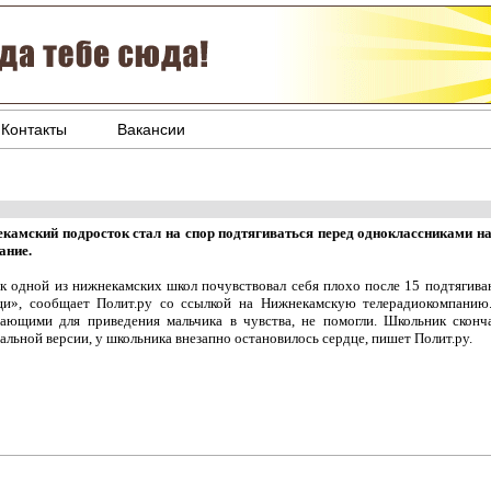
Контакты
Вакансии
камский подросток стал на спор подтягиваться перед одноклассниками на 
ание.
к одной из нижнекамских школ почувствовал себя плохо после 15 подтягива
и», сообщает Полит.ру со ссылкой на Нижнекамскую телерадиокомпанию
ающими для приведения мальчика в чувства, не помогли. Школьник сконч
альной версии, у школьника внезапно остановилось сердце, пишет Полит.ру.