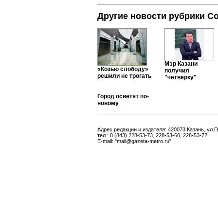
Другие новости рубрики С
Мэр Казани
«Козью слободу»
получил
решили не трогать
"четверку"
Город осветят по-
новому
Адрес редакции и издателя: 420073 Казань, ул.Г
тел.: 8 (843) 228-53-73, 228-53-60, 228-53-72
E-mail: "mail@gazeta-metro.ru"