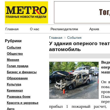
Главная
О нас
Рекламодателям
Архив
»
Главная
События
Рубрики
У здания оперного теа
События
автомобиль
Общество
Мнения
Вод
Голая правда
опе
маш
Бизнес и финансы
Образование
Он в
Культура
пов
Криминал
про
Пла
Разведка боем
пер
Красота и здоровье
прибыл 1 пожарный расчет, 
Авто