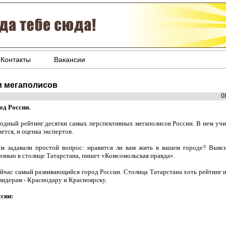
Контакты
Вакансии
и мегаполисов
0
од России.
одный рейтинг десятки самых перспективных мегаполисов России. В нем уч
ется, и оценка экспертов.
м задавали простой вопрос: нравится ли вам жить в вашем городе? Выяс
знью в столице Татарстана, пишет «Комсомольская правда».
йчас самый развивающийся город России. Столица Татарстана хоть рейтинг и н
 лидерам - Краснодару и Красноярску.
сии: