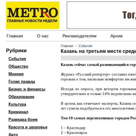
Главная
О нас
Рекламодателям
Архив
»
Главная
События
Рубрики
Казань на третьем месте сред
События
Казань сейчас самый развивающийся гор
Общество
Мнения
Журнал «Русский репортер» составил ежег
горожан о том, насколько комфортно им жив
Голая правда
Исходя из опроса, при котором горожана
Бизнес и финансы
утвердительно и только 14% недовольны жи
Образование
В целом, как отмечают эксперты, Казань се
Культура
лет сумела подобраться к его многолетним
Криминал
Топ-10 самых перспективных городов Рос
Разведка боем
Красота и здоровье
1 – Краснодар
2 – Красноярск
Авто