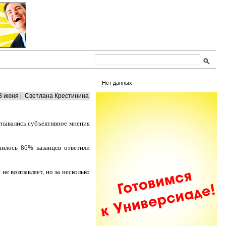
Нет данных
8 июня | Светлана Крестинина
итывались субъективное мнения
нилось 86% казанцев ответили
е возглавляет, но за несколько