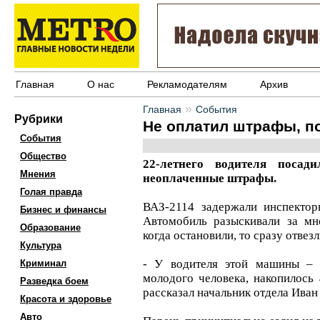
Главная
О нас
Рекламодателям
Архив
»
Главная
События
Рубрики
Не оплатил штрафы, по
События
Общество
22-летнего водителя поса
Мнения
неоплаченные штрафы.
Голая правда
ВАЗ-2114 задержали инспекто
Бизнес и финансы
Автомобиль разыскивали за мн
Образование
когда остановили, то сразу отвез
Культура
- У водителя этой машины – 
Криминал
молодого человека, накопилось
Разведка боем
рассказал начальник отдела Иван
Красота и здоровье
Авто