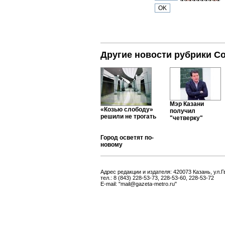
Другие новости рубрики С
Мэр Казани
«Козью слободу»
получил
решили не трогать
"четверку"
Город осветят по-
новому
Адрес редакции и издателя: 420073 Казань, ул.Г
тел.: 8 (843) 228-53-73, 228-53-60, 228-53-72
E-mail: "mail@gazeta-metro.ru"