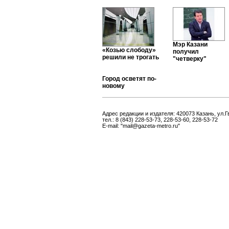
Мэр Казани
«Козью слободу»
получил
решили не трогать
"четверку"
Город осветят по-
новому
Адрес редакции и издателя: 420073 Казань, ул.Г
тел.: 8 (843) 228-53-73, 228-53-60, 228-53-72
E-mail: "mail@gazeta-metro.ru"