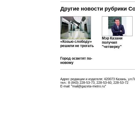
Другие новости рубрики С
Мэр Казани
«Козью слободу»
получил
решили не трогать
"четверку"
Город осветят по-
новому
Адрес редакции и издателя: 420073 Казань, ул.Г
тел.: 8 (843) 228-53-73, 228-53-60, 228-53-72
E-mail: "mail@gazeta-metro.ru"