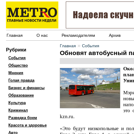
Главная
О нас
Рекламодателям
Архив
»
Главная
События
Рубрики
Обновят автобусный п
События
Общество
Ок
Мнения
пл
Унив
Голая правда
Бизнес и финансы
Мэр
Образование
нов
Культура
напо
это 
Криминал
kzn.ru.
Разведка боем
Красота и здоровье
«Это будут низкопольные и пол
Авто