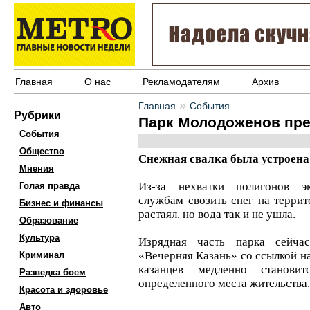
Главная
О нас
Рекламодателям
Архив
»
Главная
События
Рубрики
Парк Молодоженов пре
События
Общество
Снежная свалка была устроена 
Мнения
Из-за нехватки полигонов э
Голая правда
службам свозить снег на терри
Бизнес и финансы
растаял, но вода так и не ушла.
Образование
Культура
Изрядная часть парка сейча
«Вечерняя Казань» со ссылкой на
Криминал
казанцев медленно станов
Разведка боем
определенного места жительства.
Красота и здоровье
Авто