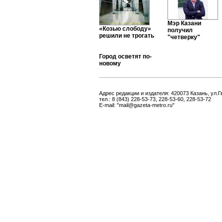
Мэр Казани
«Козью слободу»
получил
решили не трогать
"четверку"
Город осветят по-
новому
Адрес редакции и издателя: 420073 Казань, ул.Г
тел.: 8 (843) 228-53-73, 228-53-60, 228-53-72
E-mail: "mail@gazeta-metro.ru"