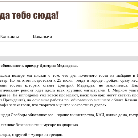
Контакты
Вакансии
 обновляют к приезду Дмитрия Медведева.
шлом номере мы писали о том, что для почетного гостя на майдане в 
еатр. Но на этом подготовка к 25 июня, когда в городе пройдет сразу нес
тным гостем которых станет Дмитрий Медведев, не закончилась. К
етический» ремонт идет вдоль всех крупных магистралей. В Мирном укат
ряя ее. На ипподроме уже вовсю проверяют, насколько ярко могут светить пр
из Президента), но основные работы по обновлению внешнего облика Казани 
рафы запечатлели, что творится в центре и окрестных дворах.
ощади Свободы обновляют все – здание министерства, КАИ, жилые дома, театр.
технике безопасности и мусоре во двориках...
аляры, с другой – «узор» из трещин.