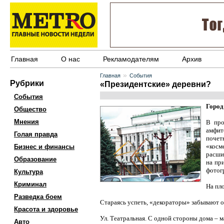
Главная
О нас
Рекламодателям
Архив
»
Главная
События
Рубрики
«Президентские» деревни?
События
Город
Общество
Мнения
В про
амфит
Голая правда
поче
«косм
Бизнес и финансы
расши
Образование
на пр
фотог
Культура
Криминал
На пл
Разведка боем
Стараясь успеть, «декораторы» забывают о 
Красота и здоровье
Ул. Театральная. С одной стороны дома – м
Авто