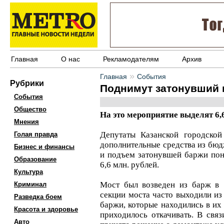
Главная
О нас
Рекламодателям
Архив
»
Главная
События
Рубрики
Поднимут затонувший 
События
Общество
На это мероприятие выделят 6,6
Мнения
Депутаты Казанской городско
Голая правда
дополнительные средства из бюд
Бизнес и финансы
и подъем затонувшей баржи пон
Образование
6,6 млн. рублей.
Культура
Мост был возведен из барж в 
Криминал
секции моста часто выходили из
Разведка боем
баржи, которые находились в их 
Красота и здоровье
приходилось откачивать. В связ
Авто