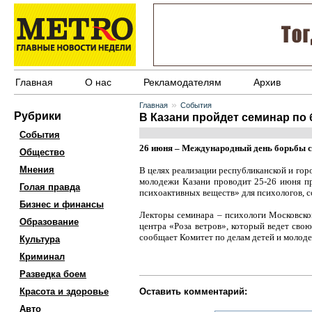
Главная
О нас
Рекламодателям
Архив
»
Главная
События
Рубрики
В Казани пройдет семинар по
События
26 июня – Международный день борьбы с
Общество
Мнения
В целях реализации республиканской и гор
молодежи Казани проводит 25-26 июня пр
Голая правда
психоактивных веществ» для психологов, с
Бизнес и финансы
Лекторы семинара – психологи Московско
Образование
центра «Роза ветров», который ведет сво
сообщает Комитет по делам детей и молод
Культура
Криминал
Разведка боем
Красота и здоровье
Оставить комментарий:
Авто