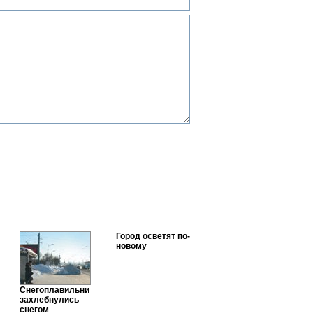
Город осветят по-
новому
Снегоплавильни
захлебнулись
снегом