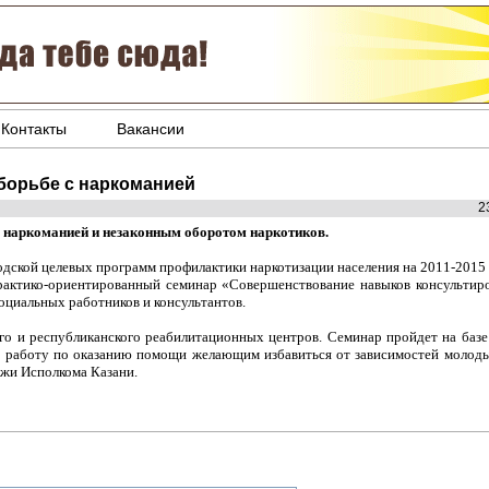
Контакты
Вакансии
 борьбе с наркоманией
2
 наркоманией и незаконным оборотом наркотиков.
одской целевых программ профилактики наркотизации населения на 2011-2015 
актико-ориентированный семинар «Совершенствование навыков консультиро
оциальных работников и консультантов.
го и республиканского реабилитационных центров. Семинар пройдет на базе
ю работу по оказанию помощи желающим избавиться от зависимостей молоды
ежи Исполкома Казани.