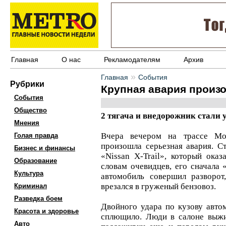
Главная
О нас
Рекламодателям
Архив
»
Главная
События
Рубрики
Крупная авария произ
События
Общество
2 тягача и внедорожник стали
Мнения
Вчера вечером на трассе Мо
Голая правда
произошла серьезная авария. С
Бизнес и финансы
«Nissan X-Trail», который оказ
Образование
словам очевидцев, его сначала 
Культура
автомобиль совершил разворот
врезался в груженый бензовоз.
Криминал
Разведка боем
Двойного удара по кузову авто
Красота и здоровье
сплющило. Люди в салоне выжи
Авто