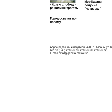
Мэр Казани
«Козью слободу»
получил
решили не трогать
"четверку"
Город осветят по-
новому
Адрес редакции и издателя: 420073 Казань, ул.Г
тел.: 8 (843) 228-53-73, 228-53-60, 228-53-72
E-mail: "mail@gazeta-metro.ru"