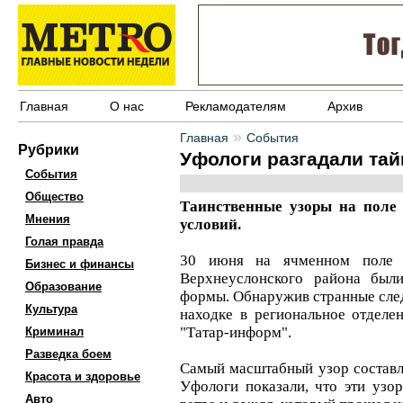
Главная
О нас
Рекламодателям
Архив
»
Главная
События
Рубрики
Уфологи разгадали тай
События
Общество
Таинственные узоры на поле
Мнения
условий.
Голая правда
30 июня на ячменном поле 
Бизнес и финансы
Верхнеуслонского района был
Образование
формы. Обнаружив странные след
Культура
находке в региональное отделе
"Татар-информ".
Криминал
Разведка боем
Самый масштабный узор составля
Красота и здоровье
Уфологи показали, что эти узор
Авто