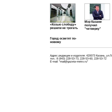
Мэр Казани
«Козью слободу»
получил
решили не трогать
"четверку"
Город осветят по-
новому
Адрес редакции и издателя: 420073 Казань, ул.Г
тел.: 8 (843) 228-53-73, 228-53-60, 228-53-72
E-mail: "mail@gazeta-metro.ru"