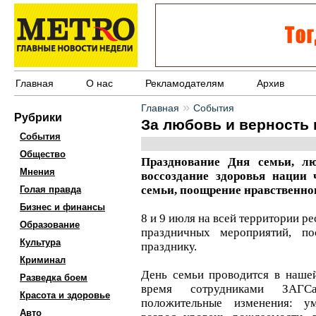
Главная
О нас
Рекламодателям
Архив
»
Главная
События
Рубрики
За любовь и верность
События
Общество
Празднование Дня семьи, л
Мнения
воссоздание здоровья нации 
семьи, поощрение нравственног
Голая правда
Бизнес и финансы
8 и 9 июля на всей территории р
Образование
праздничных мероприятий, п
Культура
празднику.
Криминал
День семьи проводится в нашей
Разведка боем
время сотрудниками ЗАГС
Красота и здоровье
положительные изменения: ум
Авто