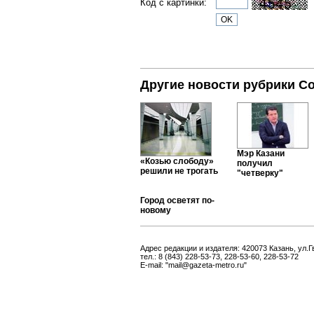
Код с картинки:
Другие новости рубрики С
Мэр Казани
«Козью слободу»
получил
решили не трогать
"четверку"
Город осветят по-
новому
Адрес редакции и издателя: 420073 Казань, ул.Г
тел.: 8 (843) 228-53-73, 228-53-60, 228-53-72
E-mail: "mail@gazeta-metro.ru"