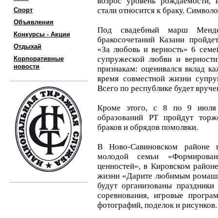
возрос уровень рождаемости, 
стали относится к браку. Символ
Спорт
Объявления
Под свадебный марш Менде
Конкурсы - Акции
бракосочетаний Казани пройде
Отдыхай
«За любовь и верность» 6 сем
супружеской любви и верности
Корпоративные
новости
признакам: оценивался вклад ка
время совместной жизни супру
Всего по республике будет вруче
Кроме этого, с 8 по 9 июля
образований РТ пройдут торж
браков и обрядов помолвки.
В Ново-Савиновском районе 
молодой семьи «Формирова
ценностей», в Кировском район
жизни «Дарите любимым ромашк
будут организованы праздники 
соревнования, игровые програ
фотографий, поделок и рисунков.