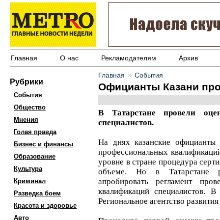
Главная
О нас
Рекламодателям
Архив
»
Главная
События
Рубрики
Официанты Казани пр
События
Общество
В Татарстане провели оце
Мнения
специалистов.
Голая правда
На днях казанские официанты
Бизнес и финансы
профессиональных квалификаци
Образование
уровне в стране процедура серт
Культура
объеме. Но в Татарстане 
апробировать регламент пров
Криминал
квалификаций специалистов. В
Разведка боем
Региональное агентство развития
Красота и здоровье
Авто