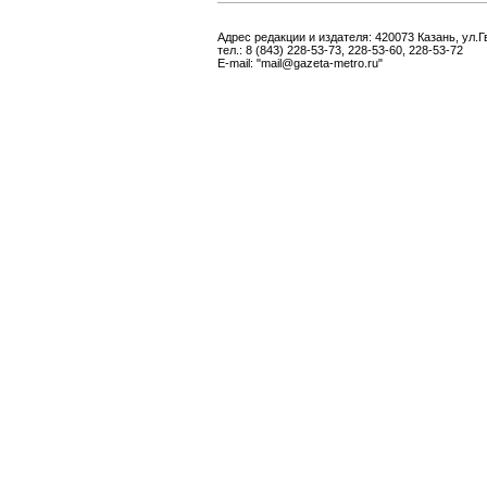
Адрес редакции и издателя: 420073 Казань, ул.Г
тел.: 8 (843) 228-53-73, 228-53-60, 228-53-72
E-mail: "mail@gazeta-metro.ru"