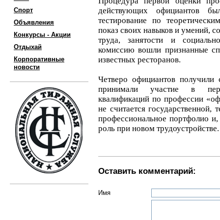
Процедура первой оценки про
действующих официантов бы
Спорт
тестирование по теоретически
Объявления
показ своих навыков и умений, 
Конкурсы - Акции
труда, занятости и социаль
Отдыхай
комиссию вошли признанные спе
известных ресторанов.
Корпоративные
новости
Четверо официантов получили с
принимали участие в пер
квалификаций по профессии «оф
не считается государственной, т
профессиональное портфолио и,
роль при новом трудоустройстве.
Оставить комментарий:
Имя