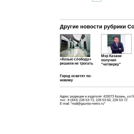
Другие новости рубрики С
Мэр Казани
«Козью слободу»
получил
решили не трогать
"четверку"
Город осветят по-
новому
Адрес редакции и издателя: 420073 Казань, ул.Г
тел.: 8 (843) 228-53-73, 228-53-60, 228-53-72
E-mail: "mail@gazeta-metro.ru"