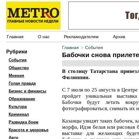
Главная
О нас
Рекламодателям
Архив
»
Главная
События
Рубрики
Бабочки снова прилете
События
Общество
В столицу Татарстана привез
Мнения
Филиппин.
Голая правда
С 7 июля по 25 августа в Центр
Бизнес и финансы
пройдет уникальная выставк
Образование
Бабочки будут летать вокр
Культура
фотографироваться, снимать их н
Криминал
Казанцы увидят таких бабочек, к
Разведка боем
морфа, Идэя белая или рисовая 
Красота и здоровье
выставке для желающих буде
Авто