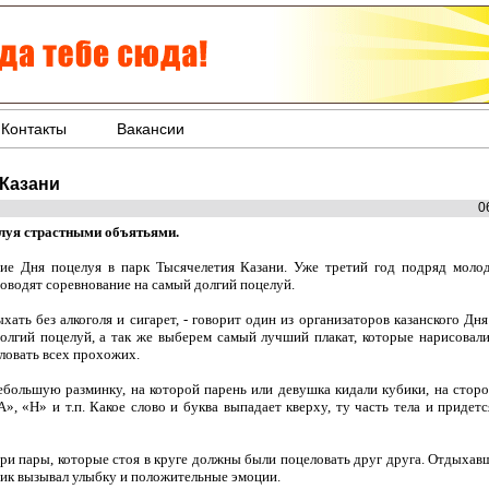
Контакты
Вакансии
Казани
0
луя страстными объятьями.
ние Дня поцелуя в парк Тысячелетия Казани. Уже третий год подряд мол
роводят соревнование на самый долгий поцелуй.
хать без алкоголя и сигарет, - говорит один из организаторов казанского Д
олгий поцелуй, а так же выберем самый лучший плакат, которые нарисовали
еловать всех прохожих.
большую разминку, на которой парень или девушка кидали кубики, на стор
», «Н» и т.п. Какое слово и буква выпадает кверху, ту часть тела и придетс
ри пары, которые стоя в круге должны были поцеловать друг друга. Отдыхав
ник вызывал улыбку и положительные эмоции.