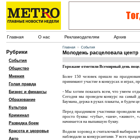
Главная
О нас
Рекламодателям
Архив
»
Главная
События
Рубрики
Молодежь расцеловала центр 
События
Горожане отметили Всемирный день поце
Общество
Мнения
Более 150 человек пришло на празднова
принимают участие в конкурсах и играх, п
Голая правда
- Мы хотим показать всем, что умеем отды
Бизнес и финансы
Сегодня мы проведем конкурс на самый д
Образование
Баумана, держа в руках плакаты, и будем ц
Культура
Перед праздником участники проводили не
Криминал
просто буквы: «губы», «шея», «живот», «А
начинается на выпавшую букву.
Разведка боем
Красота и здоровье
Водили хоровод и считалочкой выбирали т
наблюдали за конкурсантами. У всех празд
Авто