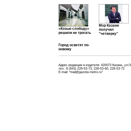
Мэр Казани
«Козью слободу»
получил
решили не трогать
"четверку"
Город осветят по-
новому
Адрес редакции и издателя: 420073 Казань, ул.Г
тел.: 8 (843) 228-53-73, 228-53-60, 228-53-72
E-mail: "mail@gazeta-metro.ru"