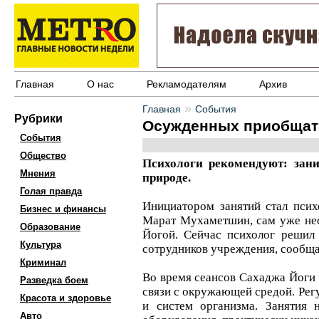
Главная
О нас
Рекламодателям
Архив
»
Главная
События
Рубрики
Осужденных приобщат 
События
Общество
Психологи рекомендуют: зан
Мнения
природе.
Голая правда
Инициатором занятий стал пси
Бизнес и финансы
Марат Мухаметшин, сам уже не
Образование
Йогой. Сейчас психолог решил
Культура
сотрудников учреждения, сообщ
Криминал
Во время сеансов Сахаджа Йоги 
Разведка боем
связи с окружающей средой. Регу
Красота и здоровье
и систем организма. Занятия 
Авто