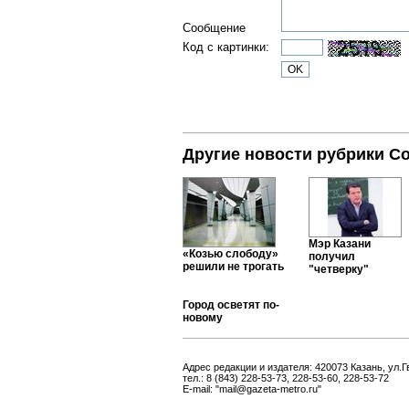
Сообщение
Код с картинки:
Другие новости рубрики С
Мэр Казани
«Козью слободу»
получил
решили не трогать
"четверку"
Город осветят по-
новому
Адрес редакции и издателя: 420073 Казань, ул.Г
тел.: 8 (843) 228-53-73, 228-53-60, 228-53-72
E-mail: "mail@gazeta-metro.ru"