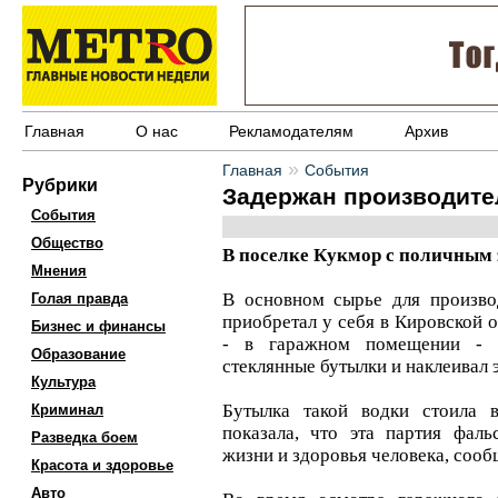
Главная
О нас
Рекламодателям
Архив
»
Главная
События
Рубрики
Задержан производите
События
Общество
В поселке Кукмор с поличным 
Мнения
В основном сырье для произво
Голая правда
приобретал у себя в Кировской о
Бизнес и финансы
- в гаражном помещении - п
Образование
стеклянные бутылки и наклеивал э
Культура
Бутылка такой водки стоила 
Криминал
показала, что эта партия фал
Разведка боем
жизни и здоровья человека, соо
Красота и здоровье
Авто