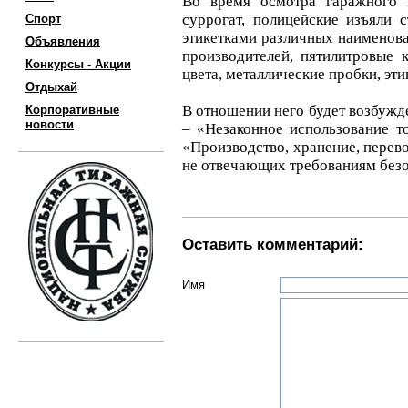
Во время осмотра гаражного 
суррогат, полицейские изъяли 
Спорт
этикетками различных наименова
Объявления
производителей, пятилитровые 
Конкурсы - Акции
цвета, металлические пробки, эти
Отдыхай
В отношении него будет возбужде
Корпоративные
новости
– «Незаконное использование то
«Производство, хранение, перево
не отвечающих требованиям безо
Оставить комментарий:
Имя