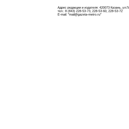
Адрес редакции и издателя: 420073 Казань, ул.Г
тел.: 8 (843) 228-53-73, 228-53-60, 228-53-72
E-mail: "mail@gazeta-metro.ru"