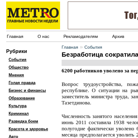
Главная
О нас
Рекламодателям
Архив
»
Главная
События
Рубрики
Безработица сократил
События
Общество
6200 работников уволено за пе
Мнения
Голая правда
Вопрос трудоустройства, по
республике. О ситуации на рын
Бизнес и финансы
заместитель министра труда, за
Образование
Тазетдинова.
Культура
Криминал
Численность занятого населения
Разведка боем
июнь 2011 составила 1938 чело
полугодие фактически уволено 
Красота и здоровье
месяца предполагается уволить 2
Авто