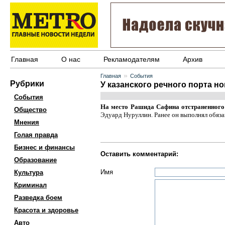
Главная
О нас
Рекламодателям
Архив
»
Главная
События
Рубрики
У казанского речного порта н
События
На место Рашида Сафина отстраненного 
Общество
Эдуард Нуруллин. Ранее он выполнял обяза
Мнения
Голая правда
Бизнес и финансы
Оставить комментарий:
Образование
Имя
Культура
Криминал
Разведка боем
Красота и здоровье
Авто