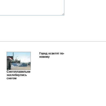
Город осветят по-
новому
Снегоплавильни
захлебнулись
снегом