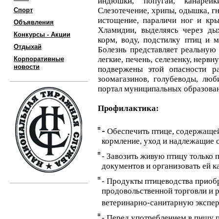
индюшки, попугаи, канарей
Слезотечение, хрипы, одышка, г
Спорт
истощение, параличи ног и кры
Объявления
Хламидии, выделяясь через дых
Конкурсы - Акции
корм, воду, подстилку птиц и м
Отдыхай
Болезнь представляет реальную 
легкие, печень, селезенку, нерв
Корпоративные
новости
подвержены этой опасности ра
зоомагазинов, голубеводы, люб
портал муниципальных образова
Профилактика:
-
Обеспечить птице, содержащей
кормление, уход и надлежащие 
- Завозить живую птицу только 
документов и организовать ей ка
- Продукты птицеводства приобр
продовольственной торговли и р
ветеринарно-санитарную экспер
- Перед употреблением в пищу 