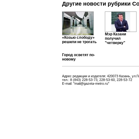
Другие новости рубрики С
Мэр Казани
«Козью слободу»
получил
решили не трогать
"четверку"
Город осветят по-
новому
Адрес редакции и издателя: 420073 Казань, ул.Г
тел.: 8 (843) 228-53-73, 228-53-60, 228-53-72
E-mail: "mail@gazeta-metro.ru"