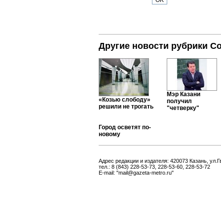
Другие новости рубрики С
Мэр Казани
«Козью слободу»
получил
решили не трогать
"четверку"
Город осветят по-
новому
Адрес редакции и издателя: 420073 Казань, ул.Г
тел.: 8 (843) 228-53-73, 228-53-60, 228-53-72
E-mail: "mail@gazeta-metro.ru"