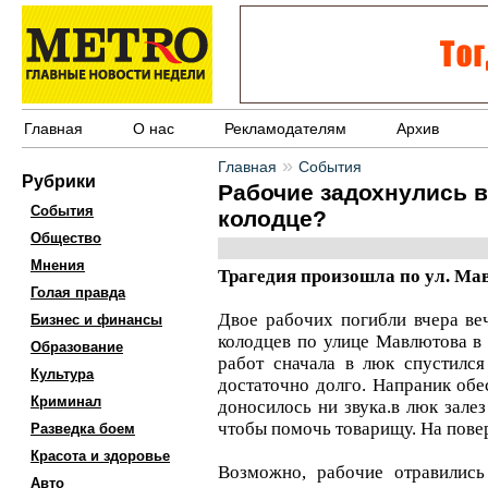
Главная
О нас
Рекламодателям
Архив
»
Главная
События
Рубрики
Рабочие задохнулись 
События
колодце?
Общество
Мнения
Трагедия произошла по ул. Ма
Голая правда
Двое рабочих погибли вчера ве
Бизнес и финансы
колодцев по улице Мавлютова в
Образование
работ сначала в люк спустилс
Культура
достаточно долго. Напраник обе
Криминал
доносилось ни звука.в люк залез
чтобы помочь товарищу. На повер
Разведка боем
Красота и здоровье
Возможно, рабочие отравились
Авто