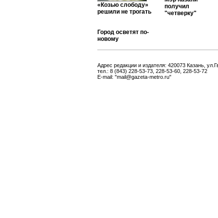
«Козью слободу»
получил
решили не трогать
"четверку"
Город осветят по-
новому
Адрес редакции и издателя: 420073 Казань, ул.Г
тел.: 8 (843) 228-53-73, 228-53-60, 228-53-72
E-mail: "mail@gazeta-metro.ru"