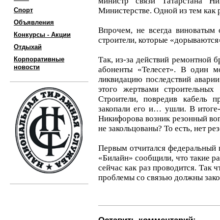
министр связи Татарстана Н
Министерстве. Одной из тем как р
Спорт
Объявления
Впрочем, не всегда виноватым 
Конкурсы - Акции
строители, которые «дорываются
Отдыхай
Так, из-за действий ремонтной 
Корпоративные
новости
абоненты «Телесет». В один м
ликвидацию последствий аварии
этого жертвами строительных 
Строители, повредив кабель п
закопали его и… ушли. В итоге-
Никифорова возник резонный воп
не закольцованы? То есть, нет ре
Первым отчитался федеральный 
«Билайн» сообщили, что такие ра
сейчас как раз проводится. Так ч
проблемы со связью должны зако