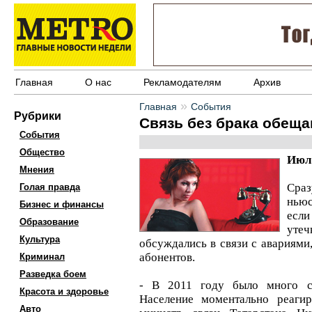
Главная
О нас
Рекламодателям
Архив
»
Главная
События
Рубрики
Связь без брака обеща
События
Общество
Июль
Мнения
Сра
Голая правда
ньюс
Бизнес и финансы
есл
Образование
утеч
Культура
обсуждались в связи с авариями,
абонентов.
Криминал
Разведка боем
- В 2011 году было много сб
Красота и здоровье
Население моментально реагир
Авто