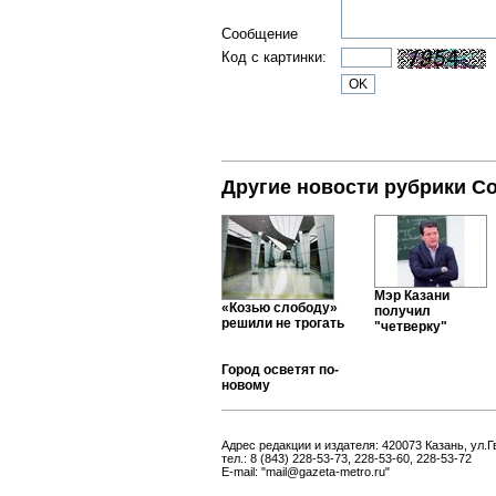
Сообщение
Код с картинки:
Другие новости рубрики С
Мэр Казани
«Козью слободу»
получил
решили не трогать
"четверку"
Город осветят по-
новому
Адрес редакции и издателя: 420073 Казань, ул.Г
тел.: 8 (843) 228-53-73, 228-53-60, 228-53-72
E-mail: "mail@gazeta-metro.ru"