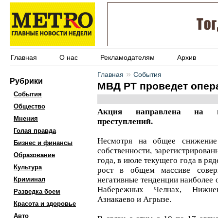
Главная
О нас
Рекламодателям
Архив
»
Главная
События
Рубрики
МВД РТ проведет опер
События
Общество
Акция направлена на пр
Мнения
преступлений.
Голая правда
Несмотря на общее снижение 
Бизнес и финансы
собственности, зарегистрирован
Образование
года, в июле текущего года в ря
Культура
рост в общем массиве совер
негативные тенденции наиболее о
Криминал
Набережных Челнах, Нижнека
Разведка боем
Азнакаево и Агрызе.
Красота и здоровье
Авто