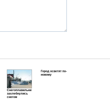
Город осветят по-
новому
Снегоплавильни
захлебнулись
снегом