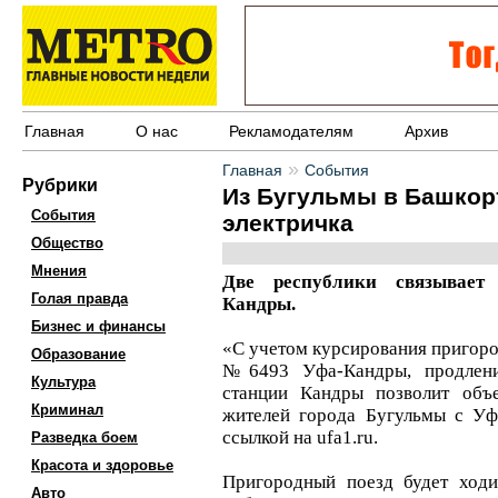
Главная
О нас
Рекламодателям
Архив
»
Главная
События
Рубрики
Из Бугульмы в Башкорт
События
электричка
Общество
Мнения
Две республики связывает
Голая правда
Кандры.
Бизнес и финансы
«С учетом курсирования пригор
Образование
№6493 Уфа-Кандры, продлени
Культура
станции Кандры позволит объ
Криминал
жителей города Бугульмы с Уф
ссылкой на ufa1.ru.
Разведка боем
Красота и здоровье
Пригородный поезд будет ходи
Авто