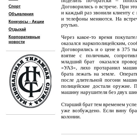
поделить по-братски – попол
Договорились о встрече. При эт
Спорт
и каждый раз звонили клиенту с 
Объявления
и телефоны меняются. На встр
Конкурсы - Акции
ртутью.
Отдыхай
Через какое-то время покупате
Корпоративные
новости
оказался наркополицейским, соо
Договорились и о цене в 375 ты
взятие с поличным, сопротив
младший брат оказался провор
«УАЗ», лихо протаранил машин
брата лежать на земле. Операт
после длительной погони машин
полицейские достали оружие. 
машину нарушителя без двух шин
Старший брат тем временем успел
уже возбуждено. Если вину бра
колонии.