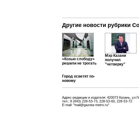
Другие новости рубрики С
Мэр Казани
«Козью слободу»
получил
решили не трогать
"четверку"
Город осветят по-
новому
Адрес редакции и издателя: 420073 Казань, ул.Г
тел.: 8 (843) 228-53-73, 228-53-60, 228-53-72
E-mail: "mail@gazeta-metro.ru"