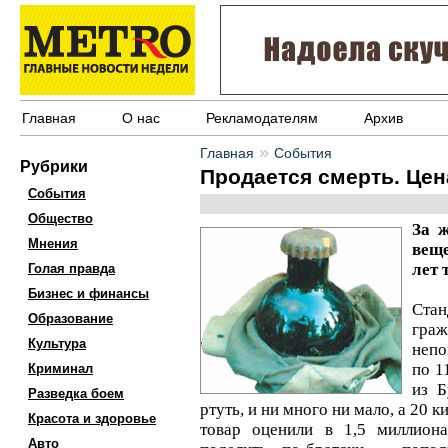
Главная
О нас
Рекламодателям
Архив
»
Главная
События
Рубрики
Продается смерть. Цена
События
Общество
За ж
Мнения
вещ
лет 
Голая правда
Бизнес и финансы
Ста
Образование
гра
Культура
непо
по 1
Криминал
из Б
Разведка боем
ртуть, и ни много ни мало, а 20 к
Красота и здоровье
товар оценили в 1,5 миллион
Авто