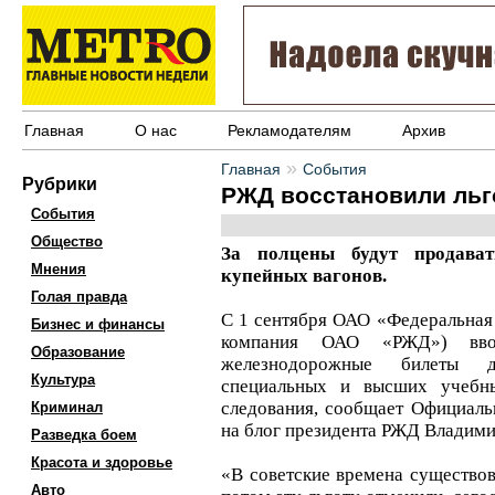
Главная
О нас
Рекламодателям
Архив
»
Главная
События
Рубрики
РЖД восстановили льг
События
Общество
За полцены будут продава
Мнения
купейных вагонов.
Голая правда
С 1 сентября ОАО «Федеральная
Бизнес и финансы
компания ОАО «РЖД») вво
Образование
железнодорожные билеты д
Культура
специальных и высших учебны
следования, сообщает Официаль
Криминал
на блог президента РЖД Владими
Разведка боем
Красота и здоровье
«В советские времена существова
Авто