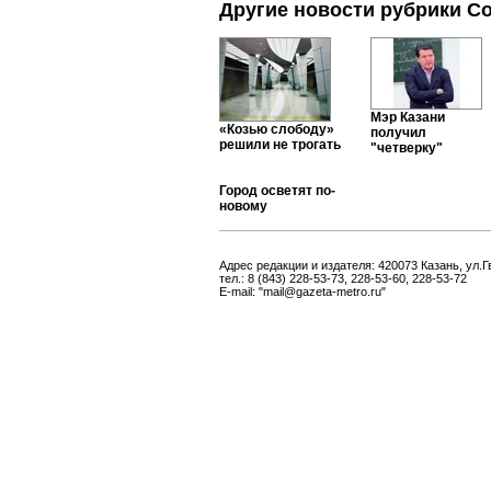
Другие новости рубрики С
Мэр Казани
«Козью слободу»
получил
решили не трогать
"четверку"
Город осветят по-
новому
Адрес редакции и издателя: 420073 Казань, ул.Г
тел.: 8 (843) 228-53-73, 228-53-60, 228-53-72
E-mail: "mail@gazeta-metro.ru"