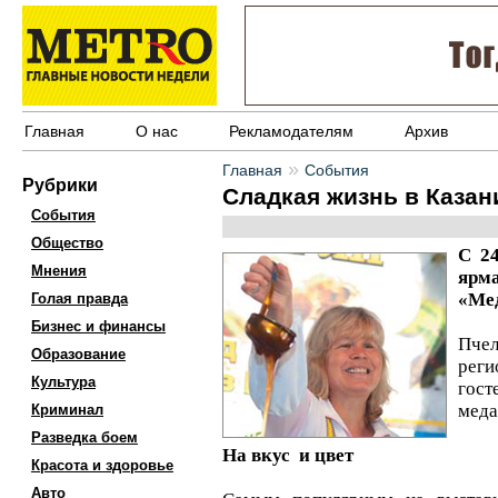
Главная
О нас
Рекламодателям
Архив
»
Главная
События
Рубрики
Сладкая жизнь в Казан
События
Общество
С 24
Мнения
ярм
«Мед
Голая правда
Бизнес и финансы
Пче
Образование
реги
Культура
гост
меда
Криминал
Разведка боем
На вкус и цвет
Красота и здоровье
Авто