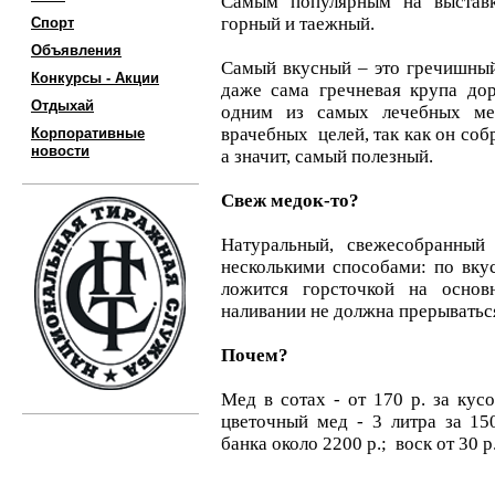
Самым популярным на выставке
горный и таежный.
Спорт
Объявления
Самый вкусный – это гречишный
Конкурсы - Акции
даже сама гречневая крупа дор
Отдыхай
одним из самых лечебных ме
врачебных целей, так как он собр
Корпоративные
новости
а значит, самый полезный.
Свеж медок-то?
Натуральный, свежесобранный
несколькими способами: по вкусу
ложится горсточкой на осно
наливании не должна прерываться
Почем?
Мед в сотах - от 170 р. за кусо
цветочный мед - 3 литра за 15
банка около 2200 р.; воск от 30 р.