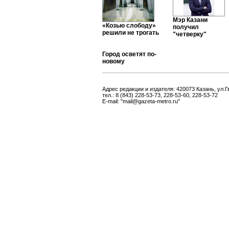
Мэр Казани
«Козью слободу»
получил
решили не трогать
"четверку"
Город осветят по-
новому
Адрес редакции и издателя: 420073 Казань, ул.Г
тел.: 8 (843) 228-53-73, 228-53-60, 228-53-72
E-mail: "mail@gazeta-metro.ru"