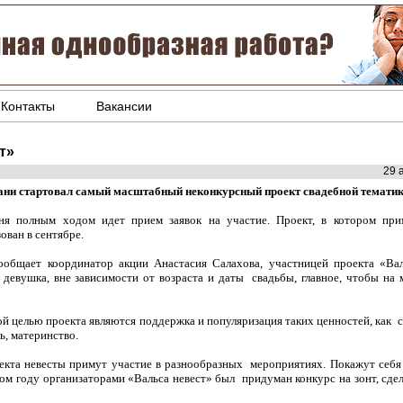
Контакты
Вакансии
т»
29 
ани стартовал самый масштабный неконкурсный проект свадебной тематики
ня полным ходом идет прием заявок на участие. Проект, в котором прим
ован в сентябре.
ообщает координатор акции Анастасия Салахова, участницей проекта «Ва
 девушка, вне зависимости от возраста и даты свадьбы, главное, чтобы на 
ой целью проекта являются поддержка и популяризация таких ценностей, как 
ь, материнство.
екта невесты примут участие в разнообразных мероприятиях. Покажут себя в
ом году организаторами «Вальса невест» был придуман конкурс на зонт, сде