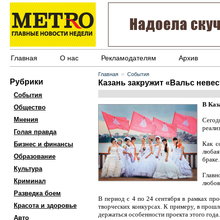
Главная
О нас
Рекламодателям
Архив
»
Главная
События
Рубрики
Казань закружит «Вальс невес
События
В Каз
Общество
Мнения
Сегод
реализ
Голая правда
Как с
Бизнес и финансы
любая
Образование
браке.
Культура
Главн
Криминал
любов
Разведка боем
В период с 4 по 24 сентября в рамках про
Красота и здоровье
творческих конкурсах. К примеру, в прошл
держаться особенности проекта этого года.
Авто