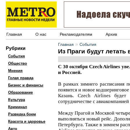
Главная
О нас
Рекламодателям
Архив
»
Главная
События
Рубрики
Из Праги будут летать 
События
Общество
С 30 октября Czech Airlines у
Мнения
и Россией.
Голая правда
В рамках зимнего расписания по
Бизнес и финансы
появится и новое кодшеринговое 
Образование
Казань. Czech Airlines будет
Культура
сотрудничестве с авиакомпанией 
Криминал
Между Прагой и Москвой четыре 
Разведка боем
выполняться новый рейс. Дополн
Красота и здоровье
Петербурга. Также в зимнем рас
Авто