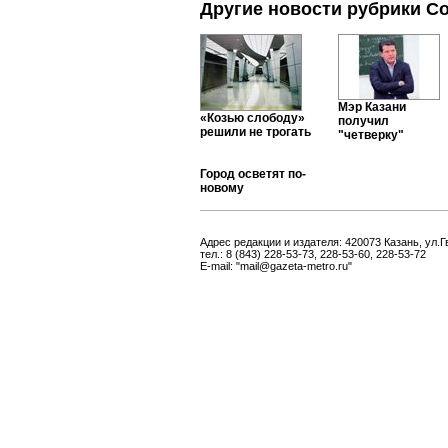
Другие новости рубрики С
Мэр Казани
«Козью слободу»
получил
решили не трогать
"четверку"
Город осветят по-
новому
Адрес редакции и издателя: 420073 Казань, ул.Г
тел.: 8 (843) 228-53-73, 228-53-60, 228-53-72
E-mail: "mail@gazeta-metro.ru"