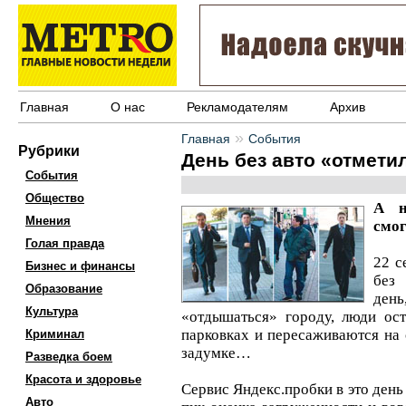
Главная
О нас
Рекламодателям
Архив
»
Главная
События
Рубрики
День без авто «отмети
События
Общество
А н
Мнения
смог
Голая правда
22 с
Бизнес и финансы
без 
Образование
ден
Культура
«отдышаться» городу, люди ос
парковках и пересаживаются на 
Криминал
задумке…
Разведка боем
Красота и здоровье
Сервис Яндекс.пробки в это день 
Авто