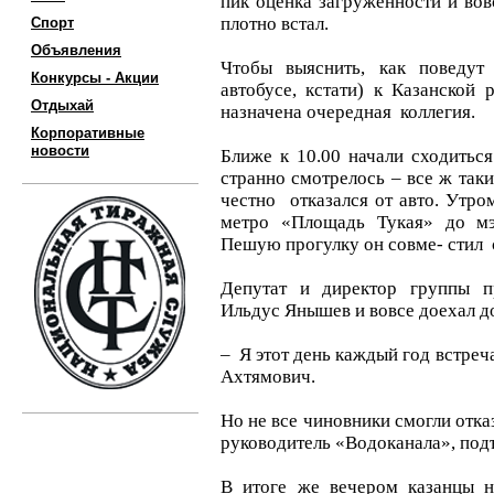
пик оценка загруженности и вов
плотно встал.
Спорт
Объявления
Чтобы выяснить, как поведут
Конкурсы - Акции
автобусе, кстати) к Казанской 
Отдыхай
назначена очередная коллегия.
Корпоративные
новости
Ближе к 10.00 начали сходиться
странно смотрелось – все ж таки
честно отказался от авто. Утро
метро «Площадь Тукая» до м
Пешую прогулку он совме- стил 
Депутат и директор группы п
Ильдус Янышев и вовсе доехал д
– Я этот день каждый год встреч
Ахтямович.
Но не все чиновники смогли отказ
руководитель «Водоканала», подъ
В итоге же вечером казанцы н