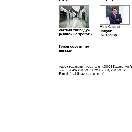
Мэр Казани
«Козью слободу»
получил
решили не трогать
"четверку"
Город осветят по-
новому
Адрес редакции и издателя: 420073 Казань, ул.Г
тел.: 8 (843) 228-53-73, 228-53-60, 228-53-72
E-mail: "mail@gazeta-metro.ru"