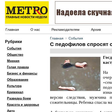
Главная
О нас
Рекламодателям
Архив
»
Главная
События
Рубрики
С педофилов спросят 
События
Общество
Гос
Мнения
каст
Голая правда
На 
Бизнес и финансы
оче
Образование
«сек
Культура
под
изна
Криминал
версии следствия, мужчина п
Разведка боем
сожительницы. Ребенка спасла ма
Красота и здоровье
Авто