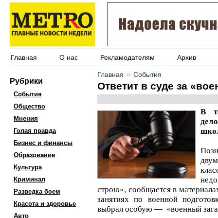
Главная
О нас
Рекламодателям
Архив
»
Главная
События
Рубрики
Ответит в суде за «вое
События
Общество
В т
Мнения
дел
шко
Голая правда
Бизнес и финансы
Позн
Образование
двум
Культура
кл
недо
Криминал
строю», сообщается в материалах
Разведка боем
занятиях по военной подготов
Красота и здоровье
выбрал особую — «военный зага
Авто