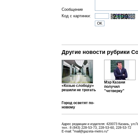
Сообщение
Код с картинки:
Другие новости рубрики С
Мэр Казани
«Козью слободу»
получил
решили не трогать
"четверку"
Город осветят по-
новому
Адрес редакции и издателя: 420073 Казань, ул.Г
тел.: 8 (843) 228-53-73, 228-53-60, 228-53-72
E-mail: "mail@gazeta-metro.ru"