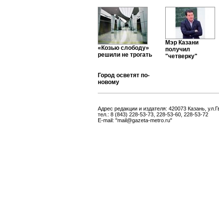
Мэр Казани
«Козью слободу»
получил
решили не трогать
"четверку"
Город осветят по-
новому
Адрес редакции и издателя: 420073 Казань, ул.Г
тел.: 8 (843) 228-53-73, 228-53-60, 228-53-72
E-mail: "mail@gazeta-metro.ru"