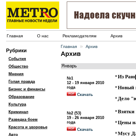
Главная
О нас
Рекламодателям
Архив
»
Главная
Архив
Рубрики
Архив
События
Январь
Общество
Мнения
Из Раи
№1
Голая правда
12 - 19 января 2010
Новый 
года
Бизнес и финансы
Скачать
Образование
Дело "ю
Культура
Взятки 
Криминал
№2 (53)
19 - 26 января 2010
Разведка боем
Цены н
года
Красота и здоровье
Скачать
Мусу Д
Авто