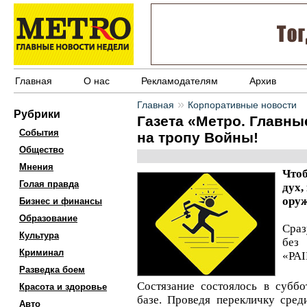
Главная
О нас
Рекламодателям
Архив
»
Главная
Корпоративные новости
Рубрики
Газета «Метро. Главны
События
на тропу Войны!
Общество
Мнения
Что
Голая правда
дух,
оруж
Бизнес и финансы
Образование
Сраз
Культура
без
Криминал
«PA
Разведка боем
Состязание состоялось в суббо
Красота и здоровье
базе. Проведя перекличку сред
Авто