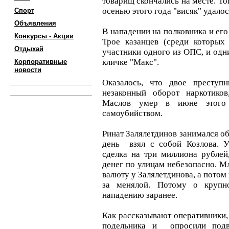
товарищ скончались на месте. Тог
осенью этого года "висяк" удалос
Спорт
Объявления
В нападении на полковника и его
Конкурсы - Акции
Трое казанцев (среди которы
Отдыхай
участники одного из ОПС, и одн
кличке "Макс".
Корпоративные
новости
Оказалось, что двое преступ
незаконный оборот наркотиков
Маслов умер в июне этого
самоубийством.
Ринат Залялетдинов занимался о
день взял с собой Козлова. У
сделка на три миллиона рублей
денег по улицам небезопасно. М
валюту у Залялетдинова, а потом
за менялой. Потому о крупн
нападению заранее.
Как рассказывают оперативники,
подельника и опросили подв