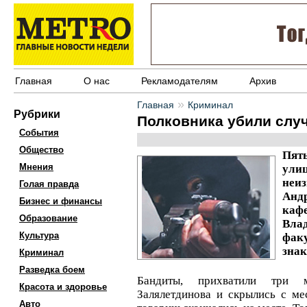
Главная
О нас
Рекламодателям
Архив
»
Главная
Криминал
Рубрики
Полковника убили слу
События
Общество
Пять
Мнения
улиц
неиз
Голая правда
Анд
Бизнес и финансы
каф
Образование
Вла
Культура
факу
знак
Криминал
Разведка боем
Бандиты, прихватили три 
Красота и здоровье
Залялетдинова и скрылись с ме
Авто