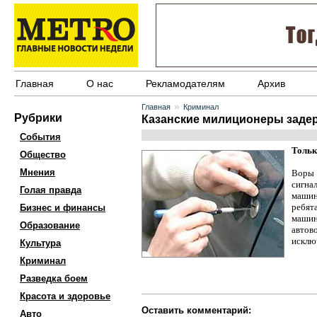
Главная
О нас
Рекламодателям
Архив
»
Главная
Криминал
Рубрики
Казанские милиционеры заде
События
Тольк
Общество
Мнения
Воры 
сигна
Голая правда
машин
ребят
Бизнес и финансы
машин
Образование
автов
исключ
Культура
Криминал
Разведка боем
Красота и здоровье
Оставить комментарий:
Авто