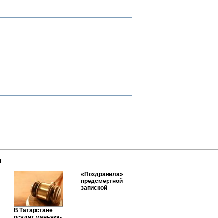
л
«Поздравила»
предсмертной
запиской
В Татарстане
осудят маньяка-