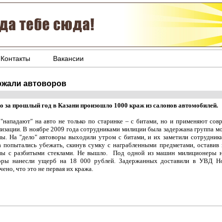
Контакты
Вакансии
ржали автоворов
о за прошлый год в Казани произошло 1000 краж из салонов автомобилей.
"нападают" на авто не только по старинке – с битами, но и применяют сов
лизации. В ноябре 2009 года сотрудниками милиции была задержана группа мо
ы. На "дело" автоворы выходили утром с битами, и их заметили сотрудник
а попытались убежать, скинув сумку с награбленными предметами, оставив 
ы с разбитыми стеклами. Не вышло. Под одной из машин милиционеры на
оры нанесли ущерб на 18 000 рублей. Задержанных доставили в УВД Н
ено, что это не первая их кража.