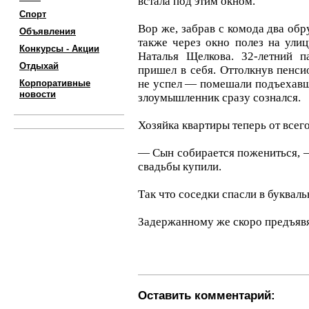
встала под этим окном.
Спорт
Вор же, забрав с комода два обр
Объявления
также через окно полез на улиц
Конкурсы - Акции
Наталья Щелкова. 32-летний п
Отдыхай
пришел в себя. Оттолкнув пенси
не успел — помешали подъехавш
Корпоративные
новости
злоумышленник сразу сознался.
Хозяйка квартиры теперь от всег
— Сын собирается пожениться, 
свадьбы купили.
Так что соседки спасли в буквал
Задержанному же скоро предъявя
Оставить комментарий: