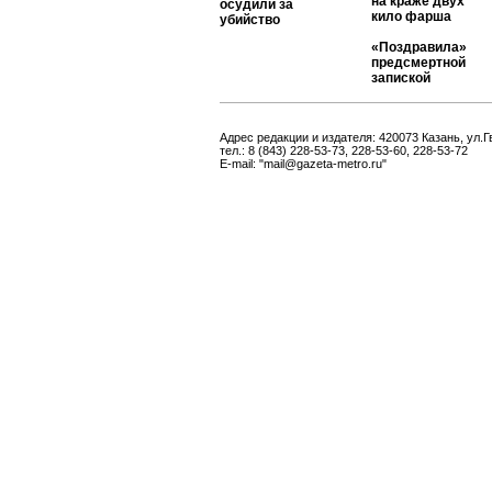
на краже двух
осудили за
кило фарша
убийство
«Поздравила»
предсмертной
запиской
Адрес редакции и издателя: 420073 Казань, ул.Г
тел.: 8 (843) 228-53-73, 228-53-60, 228-53-72
E-mail: "mail@gazeta-metro.ru"