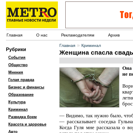
Главная
О нас
Рекламодателям
Архив
»
Главная
Криминал
Рубрики
Женщина спасла свадь
События
Общество
Она 
Мнения
не п
Голая правда
Вори
Бизнес и финансы
квар
Образование
летн
Культура
брос
Криминал
— Видимо, так нужно было, чтоб
Разведка боем
— рассказывает соседка Гульн
Красота и здоровье
Когда Гуля мне рассказала о во
Авто