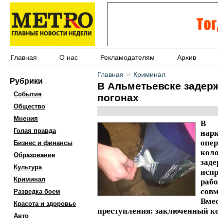
Главная
О нас
Рекламодателям
Архив
»
Главная
Криминал
Рубрики
В Альметьевске задер
События
погонах
Общество
Мнения
В 
Голая правда
на
опе
Бизнес и финансы
ко
Образование
зад
Культура
исп
Криминал
раб
сов
Разведка боем
Вме
Красота и здоровье
преступления: заключенный ко
Авто