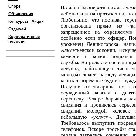
Спорт
По данным оперативников, схема
действовала на протяжении, по 
Объявления
Любопытно, что поставка гер
Конкурсы - Акции
организована прямо из «к
Отдыхай
запрещенное на охраняемую 
Корпоративные
особенно если это офицер. По
новости
уроженец Лениногорска, наш
Альметьевской колонии. Искуш
камерой и "волей" поддался 
службы. На роль же посредницы
девушку, работающую диспетче
молодых людей, на беду девицы,
коротал тюремные будни с нужд
Получив от товарища по «ка
осужденный завязал с девят
переписку. Вскоре барышня на
свидания и прониклась серьез
свиданий молодой человек 
небольшую «услугу». Девушка,
Требовалось выступить посред
телефонов. Вскоре просьбы ста
сердца закрались сомнения, 