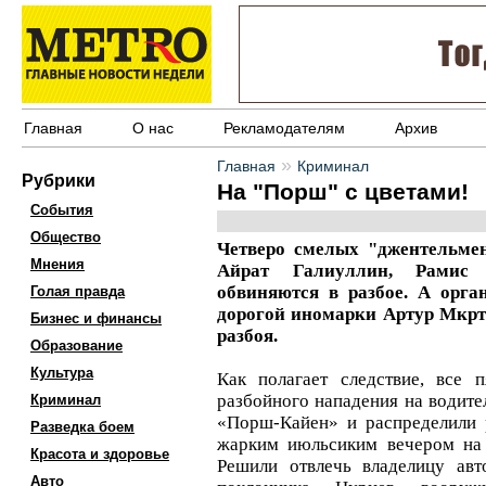
Главная
О нас
Рекламодателям
Архив
»
Главная
Криминал
Рубрики
На "Порш" с цветами!
События
Общество
Четверо смелых "джентельмен
Мнения
Айрат Галиуллин, Рамис
обвиняются в разбое. А орга
Голая правда
дорогой иномарки Артур Мкрт
Бизнес и финансы
разбоя.
Образование
Культура
Как полагает следствие, все п
разбойного нападения на водите
Криминал
«Порш-Кайен» и распределили 
Разведка боем
жарким июльсиким вечером на 
Красота и здоровье
Решили отвлечь владелицу авт
Авто