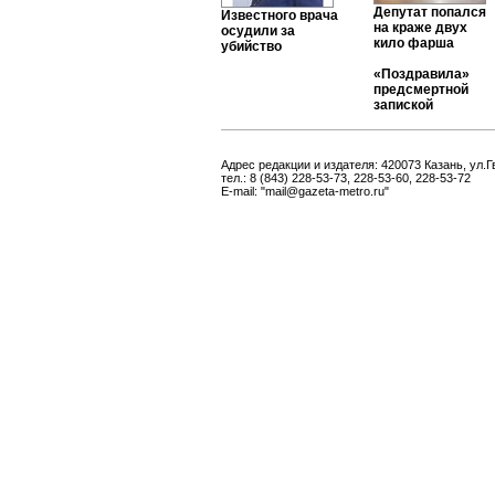
Депутат попался
Известного врача
на краже двух
осудили за
кило фарша
убийство
«Поздравила»
предсмертной
запиской
Адрес редакции и издателя: 420073 Казань, ул.Г
тел.: 8 (843) 228-53-73, 228-53-60, 228-53-72
E-mail: "mail@gazeta-metro.ru"