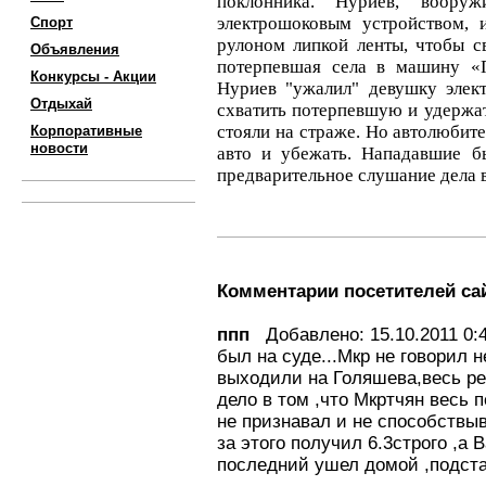
поклонника. Нуриев, вооруж
электрошоковым устройством, 
Спорт
рулоном липкой ленты, чтобы св
Объявления
потерпевшая села в машину «
Конкурсы - Акции
Нуриев "ужалил" девушку элек
Отдыхай
схватить потерпевшую и удержат
стояли на страже. Но автолюбите
Корпоративные
новости
авто и убежать. Нападавшие б
предварительное слушание дела в
Комментарии посетителей са
ппп
Добавлено: 15.10.2011 0:4
был на суде...Мкр не говорил н
выходили на Голяшева,весь ре
дело в том ,что Мкртчян весь 
не признавал и не способствы
за этого получил 6.3строго ,а 
последний ушел домой ,подста