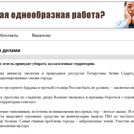
Контакты
Вакансии
и делами
в земель принудят убирать захламленные территории.
ях министр экологии и природных ресурсов Татарстана Аглям Садрет
кционированные свалки города.
ого мусорного бардака в третьей столице России быть не должно, – заключил м
ге, прогулка по «заднему двору Казани» вылилась в призывы бороться с горам
 территории отвечает.
ению чиновников, источник возникновения мусорных гор – ветхое жилье. И н
та выделяют огромные средства на компенсацию вывоза ТБО из частного
ще больше. Самая главная проблема города – заброшенные земли. Участки и
копления мусора.