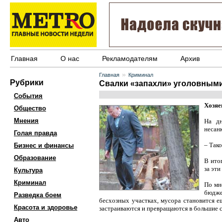
Главная
О нас
Рекламодателям
Архив
»
Главная
Криминал
Рубрики
Свалки «запахли» уголовным
События
Хозяе
Общество
Мнения
На дн
несан
Голая правда
– Так
Бизнес и финансы
Образование
В ито
за эти
Культура
Криминал
По мн
бюдже
Разведка боем
бесхозных участках, мусора становится е
Красота и здоровье
застраиваются и превращаются в большие с
Авто