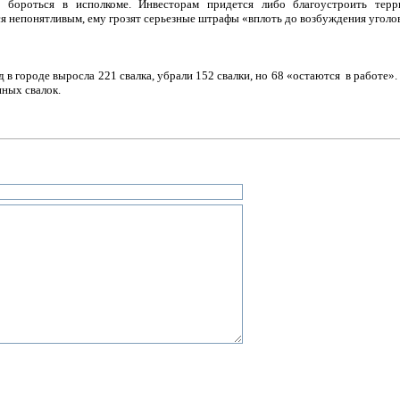
 бороться в исполкоме. Инвесторам придется либо благоустроить тер
я непонятливым, ему грозят серьезные штрафы «вплоть до возбуждения уголо
 в городе выросла 221 свалка, убрали 152 свалки, но 68 «остаются в работе»
нных свалок.