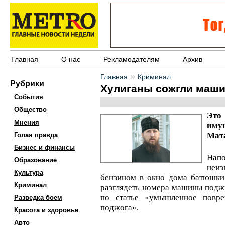
Главная
О нас
Рекламодателям
Архив
»
Главная
Криминал
Рубрики
Хулиганы сожгли маши
События
Общество
Это
Мнения
иму
Мат
Голая правда
Бизнес и финансы
Нап
Образование
неиз
Культура
бензином в окно дома батюшки
Криминал
разглядеть номера машины поджи
по статье «умышленное повр
Разведка боем
поджога».
Красота и здоровье
Авто