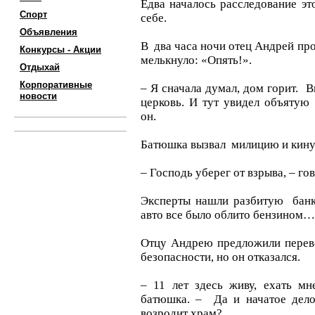
Едва началось расследование эт
Спорт
себе.
Объявления
В два часа ночи отец Андрей про
Конкурсы - Акции
мелькнуло: «Опять!».
Отдыхай
Корпоративные
– Я сначала думал, дом горит. В
новости
церковь. И тут увидел объятую
он.
Батюшка вызвал милицию и кину
– Господь уберег от взрыва, – го
Эксперты нашли разбитую банк
авто все было облито бензином…
Отцу Андрею предложили переве
безопасности, но он отказался.
– 11 лет здесь живу, ехать мн
батюшка. – Да и начатое дело 
возродит храм?