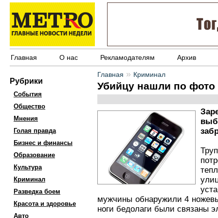
Главная
О нас
Рекламодателям
Архив
»
Главная
Криминал
Рубрики
Убийцу нашли по фото
События
Общество
Зар
Мнения
выб
заб
Голая правда
Бизнес и финансы
Тру
Образование
потр
Культура
теп
ули
Криминал
уст
Разведка боем
мужчины обнаружили 4 ножевых
Красота и здоровье
ноги бедолаги были связаны э
Авто