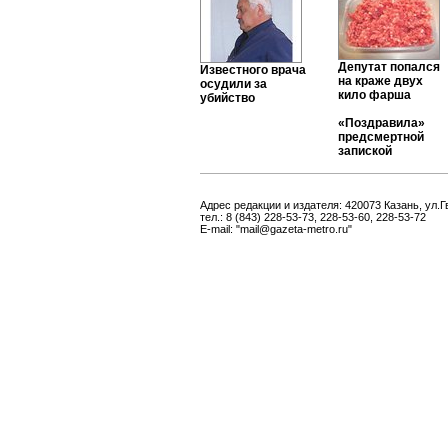
Депутат попался
Известного врача
на краже двух
осудили за
кило фарша
убийство
«Поздравила»
предсмертной
запиской
Адрес редакции и издателя: 420073 Казань, ул.Г
тел.: 8 (843) 228-53-73, 228-53-60, 228-53-72
E-mail: "mail@gazeta-metro.ru"