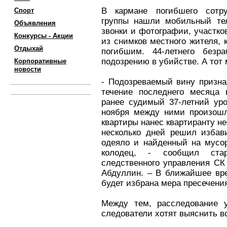
В кармане погибшего сотру
Спорт
группы нашли мобильный те
Объявления
звонки и фотографии, участк
Конкурсы - Акции
из снимков местного жителя, 
Отдыхай
погибшим. 44-летнего безр
подозрению в убийстве. А тот 
Корпоративные
новости
- Подозреваемый вину призна
течение последнего месяца 
ранее судимый 37-летний уро
ноября между ними произошл
квартиры нанес квартиранту не
несколько дней решил избави
одеяло и найденный на мусо
колодец, - сообщил ста
следственного управления СК
Абдуллин. – В ближайшее вр
будет избрана мера пресечени
Между тем, расследование у
следователи хотят выяснить в