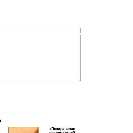
л
«Поздравила»