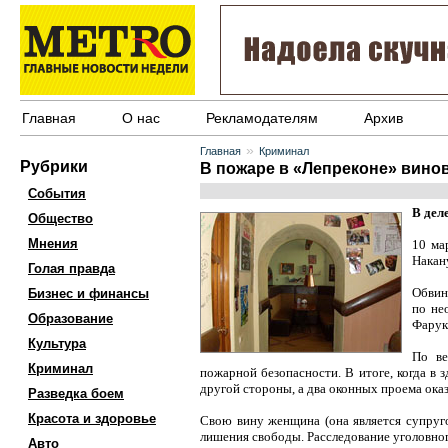
Главная
О нас
Рекламодателям
Архив
»
Главная
Криминал
Рубрики
В пожаре в «Лепреконе» вино
События
В дел
Общество
Мнения
10 ма
Накан
Голая правда
Обвин
Бизнес и финансы
по не
Образование
Фарук
Культура
По ве
Криминал
пожарной безопасности. В итоге, когда в 
другой стороны, а два оконных проема ока
Разведка боем
Красота и здоровье
Свою вину женщина (она является супруго
лишения свободы. Расследование уголовно
Авто