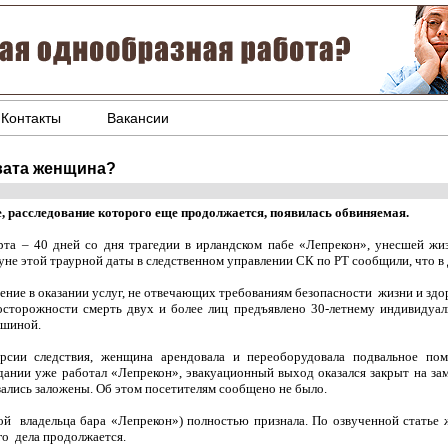
Контакты
Вакансии
вата женщина?
е, расследование которого еще продолжается, появилась обвиняемая.
рта – 40 дней со дня трагедии в ирландском пабе «Лепрекон», унесшей жи
уне этой траурной даты в следственном управлении СК по РТ сообщили, что в 
ение в оказании услуг, не отвечающих требованиям безопасности жизни и здо
осторожности смерть двух и более лиц предъявлено 30-летнему индивиду
шиной.
рсии следствия, женщина арендовала и переоборудовала подвальное по
здании уже работал «Лепрекон», эвакуационный выход оказался закрыт на зам
зались заложены. Об этом посетителям сообщено не было.
й владельца бара «Лепрекон») полностью признала. По озвученной статье 
го дела продолжается.