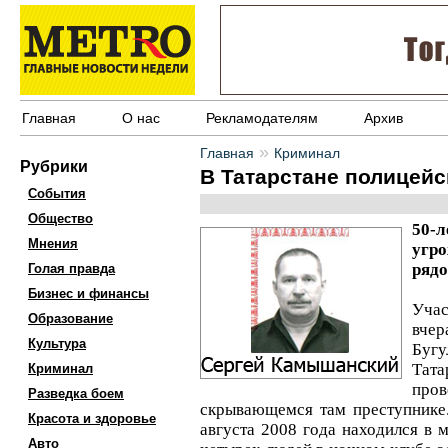
Главная
О нас
Рекламодателям
Архив
»
Главная
Криминал
Рубрики
В Татарстане полицейс
События
Общество
50-
Мнения
угро
рядо
Голая правда
Бизнес и финансы
Уча
Образование
вч
Культура
Буг
Тат
Криминал
пр
Разведка боем
скрывающемся там преступнике
Красота и здоровье
августа 2008 года находился в 
Авто