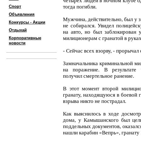
четырех людей в ночном клубе од
тогда погибли.
Спорт
Объявления
Мужчина, действительно, был у зн
Конкурсы - Акции
не собирался. Увидел полицейс
Отдыхай
на авто, но был заблокирован 
милиционерам с гранатой в руках
Корпоративные
новости
- Сейчас всех взорву, - прорычал 
Замначальника криминальной ми
на поражение. В результате
получил смертельное ранение.
В этот момент второй милицио
гранату, находящуюся в боевой г
взрыва никто не пострадал.
Как выяснилось в ходе досмот
дома, у Камышанского был цел
поддельных документов, оказалс
нашли карабин «Вепрь», гранату